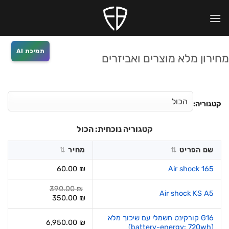
Ski
לתוכן
t
conten
תמיכת AI
מחירון מלא מוצרים ואביזרים
קטגוריה:
קטגוריה נוכחית:
הכול
שם הפריט
מחיר
60.00
₪
Air shock 165
390.00
₪
Air shock KS A5
המחיר
המחיר
350.00
₪
המקורי
הנוכחי
היה:
הוא:
G16 קורקינט חשמלי עם שיכוך מלא
6,950.00
₪
350.00 ₪.
390.00 ₪.
(battery-energy: 720wh)