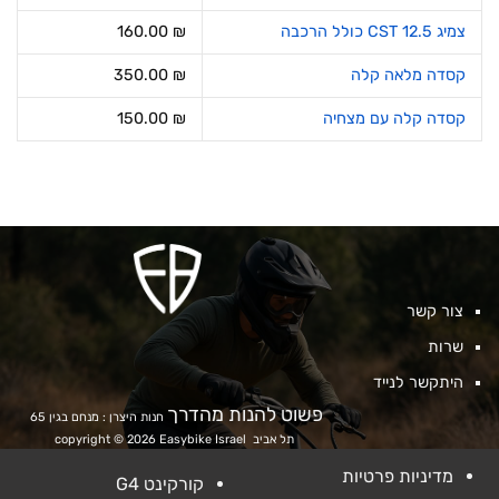
המקורי
הנוכחי
היה:
הוא:
צמיג CST 12.5 כולל הרכבה
₪
160.00
130.00 ₪.
180.00 ₪.
קסדה מלאה קלה
₪
350.00
קסדה קלה עם מצחיה
₪
150.00
צור קשר
שרות
היתקשר לנייד
פשוט להנות מהדרך
חנות היצרן : מנחם בגין 65
תל אביב
copyright © 2026 Easybike Israel
מדיניות פרטיות
קורקינט G4