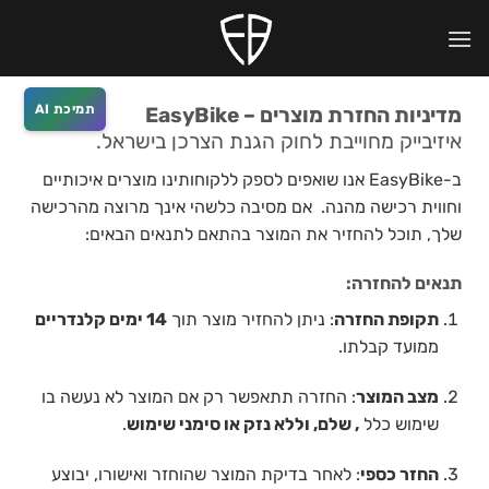
Ski
לתוכן
t
conten
תמיכת AI
מדיניות החזרת מוצרים – EasyBike
איזיבייק מחוייבת לחוק הגנת הצרכן בישראל.
ב-EasyBike אנו שואפים לספק ללקוחותינו מוצרים איכותיים
וחווית רכישה מהנה. אם מסיבה כלשהי אינך מרוצה מהרכישה
שלך, תוכל להחזיר את המוצר בהתאם לתנאים הבאים:
תנאים להחזרה:
תקופת החזרה
: ניתן להחזיר מוצר תוך
14 ימים קלנדריים
ממועד קבלתו.
מצב המוצר
: החזרה תתאפשר רק אם המוצר לא נעשה בו
שימוש כלל
, שלם, וללא נזק או סימני שימוש
.
החזר כספי
: לאחר בדיקת המוצר שהוחזר ואישורו, יבוצע