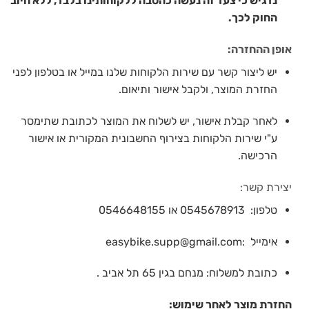
נדגיש כי צעד זה נעשה כהטבה ללקוחותינו בלבד, ללא חיוב
החוק לכך.
אופן ההחזרה:
יש ליצור קשר עם שירות הלקוחות שלנו במייל או בטלפון לפני
החזרת המוצר, ולקבל אישור ותיאום.
לאחר קבלת אישור, יש לשלוח את המוצר לכתובת שתימסר
ע"י שירות הלקוחות בצירוף החשבונית המקורית או אישור
הרכישה.
יצירת קשר:
טלפון: 0545678913 או 0546648155
אימייל :easybike.supp@gmail.com
כתובת למשלוח: מנחם בגין 65 תל אביב .
החזרת מוצר לאחר שימוש: