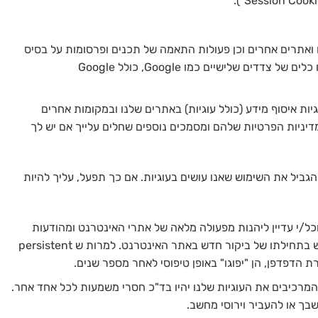
ואתרים אחרים וכן פעולות התאמה של תכנים ופרסומות על בסיס
פעילות זו, והצגתם באתרים שונים, וזאת באמצעות כלים שלנו ו/או כלים של צדדים שלישיים כמו Google, כולל Google
 עשויים להשתמש בטכנולוגיות איסוף מידע (כולל עוגיות) באתרים שלנו ובמקומות אחרים
יניות הפרטיות שלהם ומסמכים נוספים שחלים עלייך אם יש לך
יל את השימוש שאנו עושים בעוגיות. אם כך תפעל, עליך להיות
ביל/י את השימוש שאנו עושים ב – persistent cookies תוכל/י עדיין ליהנות מפעולה מלאה של אתרי האינטרנט ומהודעות
הדוא"ל שלנו אך תיאלץ/י להכניס נתונים מסוימים בכל פעם מחדש בתחילתו של ביקור חדש באתר האינטרנט. למרות ש persistent
 המרכיבים את העוגיות שלנו יהיו בד"כ חסרי משמעות לכל אחד אחר.
שבך או להעביר וירוסי מחשב.