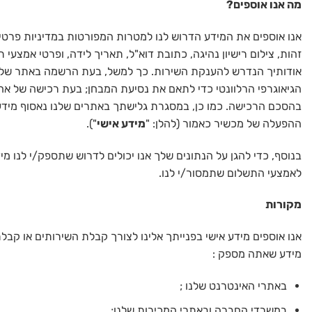
מה אנו אוספים
?
אנו אוספים את המידע הדרוש לנו למטרות המפורטות במדיניות פרטיו
זהות, צילום רישיון נהיגה, כתובת דוא"ל, תאריך לידה, ופרטי אמצע
אודותיך הנדרש להענקת השירות. כך למשל, בעת הרשמה באתר של א
הגיאוגרפי הרלוונטי כדי לתאם את נסיעת המבחן; בעת רכישה של אח
בהסכם הרכישה. כמו כן, במסגרת גלישתך באתרים שלנו נאסוף מידע
ההפעלה של מכשיר כאמור (להלן: "
מידע אישי
").
בנוסף, כדי להגן על הנתונים שלך אנו יכולים לדרוש שתספק/י לנו מ
לאמצעי התשלום שתמסור/י לנו.
מקורות
אנו אוספים מידע אישי בפנייתך אלינו לצורך קבלת השירותים או ק
מידע שאתה מספק :
באתרי האינטרנט שלנו ;
במשרדי החברה ובאתרי המכירות שלנו;