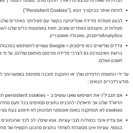
הבחירות שאת/ה מבצע/ת לאורך התקדמותך מעמוד לעמוד ("Session Cookies").
לזהות אותך בביקורך הבא .(“Persistent Cookies”)
לבצע פעולות מדידה ואנליטיקה בקשר עם פעילותך באתרים שלנו 
Analyticsפייסבוק, טאבולה ואווטבריין.
צדדים שלישיים כמו פייסבוק ו-Google
ברשת האינטרנט גם לצרכי מדידה ופרסום מותאם שלהם, על פי מד
חשבון אצלם.
על ידי התאמת הדפדפן שלך או התקנת תוכנה מסוימת באפשרותך להגב
מודע לדברים הבאים :
אם תג
cookies לא תמחקנה באופן אוטומטי וזמינותן לא תיפגע בעת סגירת הדפדפן, הן "יפוגו" באופן טיפוסי לאחר מספר שנים.
אם עדיין אינך בטוח/ה לגבי עוגיות, אנא שים/י לב לכך שהנתונים
בנוסף, עוגיות אינן מסוגלות לשחזר נתונים מהכונן הקשיח של מח