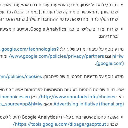
תוכל/י להגביל איסוף מידע באמצעות עוגיות גם באמצעות האפשר
שברשותך, המאפשרים מחיקה של העוגיות (כאמור, הגבלה כזו עשויה
שתדרש/י להזין מחדש את פרטי ההתחברות שלך). שינוי ההגדרות
שירותי צדדים שלישיים, כג
באתריהם:
מידע נוסף על עיבודי מידע של גוגל:
es.google.com/technologies?
hl=iw
וגם
www.google.com/policies/privacy/partners/
ומידע על אפ
.
(google.com)
מידע נוסף על מדיניות הפרטיות של פייסבוק:
om/policies/cookies
אפשרויות שליטה נוספות בעוגיות המשמשות לפרסומות אפשר למצוא
כאן:
http://www.aboutads.info/choices/
כאן
inechoices.eu
Advertising Initiative (thenai.org)
וכאן:
tm_source=pp&hl=iw
אפשר לחסום איסוף מידע ע
שכאן:
https://tools.google.com/dlpage/gaoptout/
.