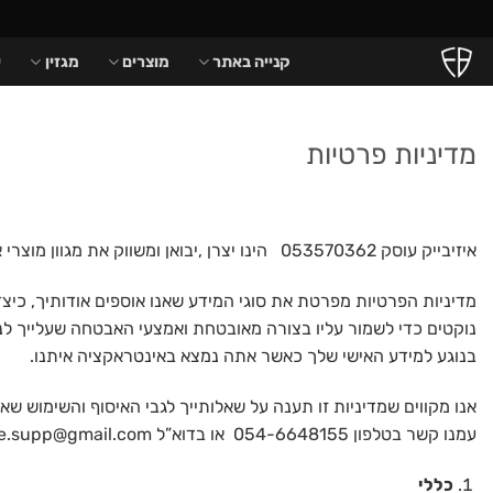
Ski
לתוכן
t
קנייה באתר
מוצרים
מגזין
ש
conten
מדיניות פרטיות
איזיבייק עוסק 053570362 הינו יצרן ,יבואן ומשווק את מגוון מוצרי איזיבייק .
מדיניות הפרטיות מפרטת את סוגי המידע שאנו אוספים אודותיך, כיצד
נוקטים כדי לשמור עליו בצורה מאובטחת ואמצעי האבטחה שעלייך לנ
בנוגע למידע האישי שלך כאשר אתה נמצא באינטראקציה איתנו.
אנו מקווים שמדיניות זו תענה על שאלותייך לגבי האיסוף והשימוש שא
עמנו קשר בטלפון 054-6648155 או בדוא”ל easybike.supp@gmail.com
כללי