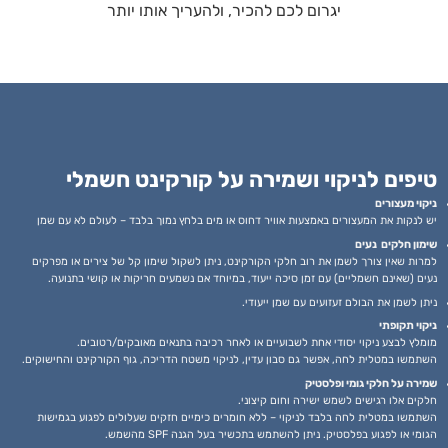
יגרום לכם להכיר, ולהעריך אותו יותר
טיפים לניקוי ושמירה על קורקינט חשמלי
ניקוי מעצורים
יש לנקות את המעצורים באמצעות אוויר דחוס או מים בלחץ נמוך בלבד – לעולם לא עם שמן
שימון חלקים נעים
למרות שאין צורך לשמן את רוב חלקי הקורקינט, ניתן לשקול שימון קל של צירים או מפרקים
נעים (שאינם חשמליים) עם זמן סיכה ייעוד, במיוחד אם נשמעים חריקות או קושי בתנועה.
ניתן לשמן את הבולם זעזועים עם שמן ייעודי.
ניקוי תקופתי
מומלץ לבצע ניקוי יסודי אחת לשבועיים או לאחר רכיבה בתנאים מאובקים/רטובים.
השתמשו במטלית לחה, אפשר גם סבון עדין, לניקוי משטח הדריכה, גוף הקורקינט והחישוקים.
שמירה על חלקי גומי ופלסטיק
חלקים אלו רגישים לשמש ישירה וחום קיצוני.
השתמשו במטלית לחה בלבד לניקוי – ללא חומרים כימיים חזקים שעלולים לפגוע בגמישות
הגומי או לפגוע בפלסטיק. ניתן להשתמש בתכשיר בעל הגנה SPF מהשמש.