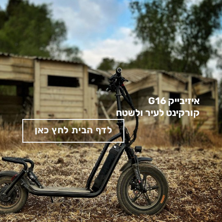
איזיבייק G16
קורקינט לעיר ולשטח
לדף הבית לחץ כאן