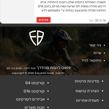
תשובה: הסוללות בדגמים שלנו ניתנות להחלפה, וניתן
לרכוש סוללה נוספת למי שרוצה טווח מורחב.בדגם G16
החלפת סוללה מיתבצעת בקלות ע"י המשתמש ללא
צורך בטכנאי . החלפה תוך פחות מדקה .…
מדריכים
16.יול.25 • ניר
צור קשר
שרות
היתקשר לנייד
פשוט להנות מהדרך
חנות היצרן : מנחם בגין 65
תל אביב
copyright © 2026 Easybike Israel
מדיניות פרטיות
קורקינט G4
הצהרת נגישות
קורקינט G16
אביזרים לקורקינט
תעודת אחריות
חנות מוצרים