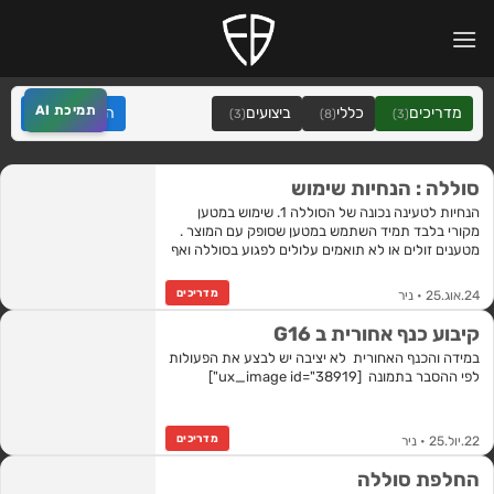
Ski
לתוכן
t
conten
תמיכת AI
מדריכים
כללי
ביצועים
הצג הכל
(14)
(3)
(8)
(3)
סוללה : הנחיות שימוש
הנחיות לטעינה נכונה של הסוללה 1. שימוש במטען
מקורי בלבד תמיד השתמש במטען שסופק עם המוצר .
מטענים זולים או לא תואמים עלולים לפגוע בסוללה ואף
לגרום לסכנת אש. 2.…
מדריכים
24.אוג.25 • ניר
קיבוע כנף אחורית ב G16
במידה והכנף האחורית לא יציבה יש לבצע את הפעולות
לפי ההסבר בתמונה [ux_image id="38919"]
מדריכים
22.יול.25 • ניר
החלפת סוללה