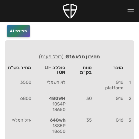
Ski
לתוכן
t
conten
תמיכת AI
מחירון מלא G16
(כולל מע"מ)
מוצר
טווח
סוללה LI-
מחיר בש"ח
בק"מ
ION
1
G16
לא חשמלי
3500
platform
6800
480WH
30
G16
2
10S4P
18650
3
G16
35
648wh
אזל המלאי
13S5P
18650